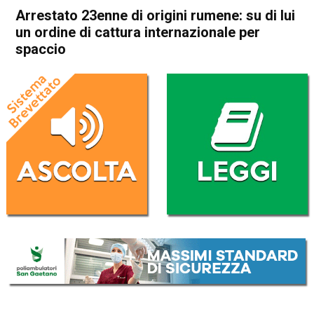
Arrestato 23enne di origini rumene: su di lui
un ordine di cattura internazionale per
spaccio
Home
Thiene
Lugo di Vicenza
Cronaca
In Evidenza
Thiene
Lugo di Vicenza
Arrestato 23enne di origini
rumene: su di lui un ordine di
cattura internazionale per
spaccio
Da
Redazione
25 Febbraio 2017
(aggiornato il
20 Settembre 2017 17:42
)