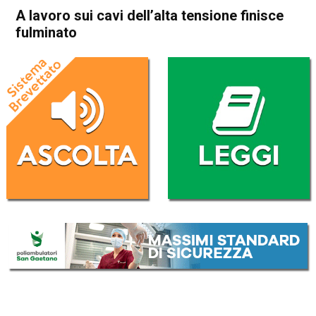
A lavoro sui cavi dell’alta tensione finisce
fulminato
Home
Thiene
Lugo di Vicenza
Cronaca
In Evidenza
Thiene
Lugo di Vicenza
A lavoro sui cavi dell’alta
tensione finisce fulminato
Da
Federico Pozzer
3 Dicembre 2016
(aggiornato il
20 Settembre 2017 17:43
)
ASCOLTA L'AUDIO
Lettore
00:00
00:00