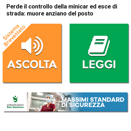
Perde il controllo della minicar ed esce di
strada: muore anziano del posto
Home
Thiene
Posina
Cronaca
In Evidenza
Thiene
Posina
Perde il controllo della
minicar ed esce di strada:
muore anziano del posto
Da
Redazione
6 Febbraio 2026
(aggiornato il
6 Febbraio 2026 17:47
)
ASCOLTA L'AUDIO