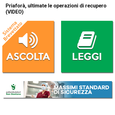
Priaforà, ultimate le operazioni di recupero
(VIDEO)
Home
Thiene
Posina
Cronaca
In Evidenza
Thiene
Posina
Priaforà, ultimate le
operazioni di recupero
(VIDEO)
Da
Daniele Dal Dosso
31 Marzo 2017
(aggiornato il
31 Marzo 2017 16:06
)
ASCOLTA L'AUDIO