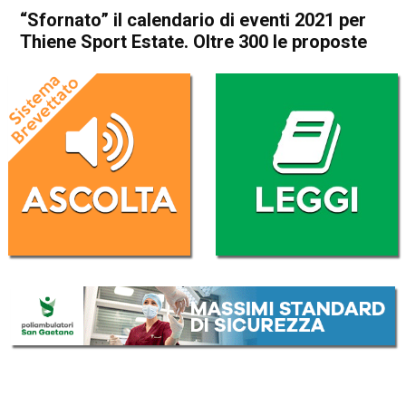
“Sfornato” il calendario di eventi 2021 per
Thiene Sport Estate. Oltre 300 le proposte
Home
Thiene
Eco dei Comuni
In Evidenza
Publiredazionale
Sport locale
Thiene
“Sfornato” il calendario di
eventi 2021 per Thiene Sport
Estate. Oltre 300 le proposte
Da
Redazione
3 Giugno 2021
(aggiornato il
23 Giugno 2021 15:40
)
ASCOLTA L'AUDIO