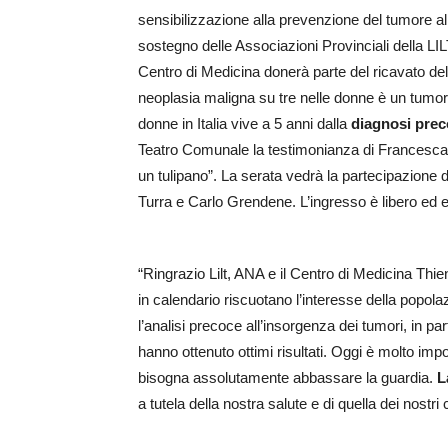
sensibilizzazione alla prevenzione del tumore a
sostegno delle Associazioni Provinciali della LI
Centro di Medicina donerà parte del ricavato de
neoplasia maligna su tre nelle donne è un tumo
donne in Italia vive a 5 anni dalla
diagnosi pre
Teatro Comunale la testimonianza di Francesca 
un tulipano”. La serata vedrà la partecipazione 
Turra e Carlo Grendene. L’ingresso è libero ed ev
“Ringrazio Lilt, ANA e il Centro di Medicina Thi
in calendario riscuotano l’interesse della popol
l’analisi precoce all’insorgenza dei tumori, in pa
hanno ottenuto ottimi risultati. Oggi è molto imp
bisogna assolutamente abbassare la guardia.
L
a tutela della nostra salute e di quella dei nostri c