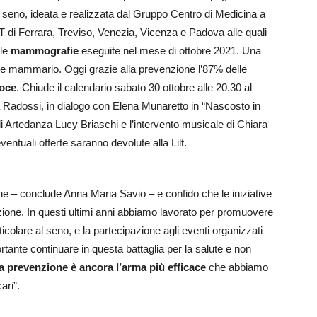
l seno, ideata e realizzata dal Gruppo Centro di Medicina a
LT di Ferrara, Treviso, Venezia, Vicenza e Padova alle quali
lle
mammografie
eseguite nel mese di ottobre 2021. Una
re mammario. Oggi grazie alla prevenzione l’87% delle
coce
. Chiude il calendario sabato 30 ottobre alle 20.30 al
Radossi, in dialogo con Elena Munaretto in “Nascosto in
di Artedanza Lucy Briaschi e l’intervento musicale di Chiara
entuali offerte saranno devolute alla Lilt.
ene – conclude Anna Maria Savio – e confido che le iniziative
azione. In questi ultimi anni abbiamo lavorato per promuovere
rticolare al seno, e la partecipazione agli eventi organizzati
ortante continuare in questa battaglia per la salute e non
a prevenzione è ancora l’arma più efficace
che abbiamo
ari”.