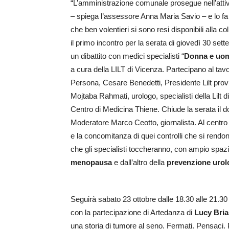
“L’amministrazione comunale prosegue nell’attiv
– spiega l’assessore Anna Maria Savio – e lo fa g
che ben volentieri si sono resi disponibili all
il primo incontro per la serata di giovedì 30 set
un dibattito con medici specialisti “
Donna e uomo
a cura della LILT di Vicenza. Partecipano al tav
Persona, Cesare Benedetti, Presidente Lilt provi
Mojtaba Rahmati, urologo, specialisti della Lilt d
Centro di Medicina Thiene. Chiude la serata il do
Moderatore Marco Ceotto, giornalista. Al centro de
e la concomitanza di quei controlli che si rendon
che gli specialisti toccheranno, con ampio spazi
menopausa
e dall’altro della
prevenzione urol
Seguirà sabato 23 ottobre dalle 18.30 alle 21.30 
con la partecipazione di Artedanza di
Lucy Bria
una storia di tumore al seno. Fermati. Pensaci.