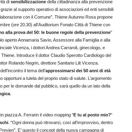
ità di
sensibilizzazione
della cittadinanza alla prevenzione
razie al supporto operativo di associazioni ed enti sensibili
a collaborazione con il Comune”. Thiene Autunno Rosa propone
tembre (ore 20.30) all’Auditorium Fonato Città di Thiene con
 alla prova del 50: le buone regole della prevenzione
”
olo aperto Annamaria Savio, Assessore alla Famiglia e alla
nciale Vicenza, i dottori Andrea Carraroli, ginecologo, e
i Thiene. Introduce il dottor Claudio Sperotto Cardiologo del
ttor Rolando Negrin, direttore Sanitario Lilt Vicenza.
ll’incontro il tema dell’
approssimarsi dei 50 anni di età
o opportuni a tutela del proprio stato di salute. L’argomento
o per le domande dal pubblico, sarà quello da un lato della
ogica
.
in piazza A. Ferrarin il video mapping “
E tu al posto mio?
”
schi
. “Ogni donna può ritrovarsi, così all’improvviso, dentro
 Previen”. E’ questo il concept della nuova campagna di