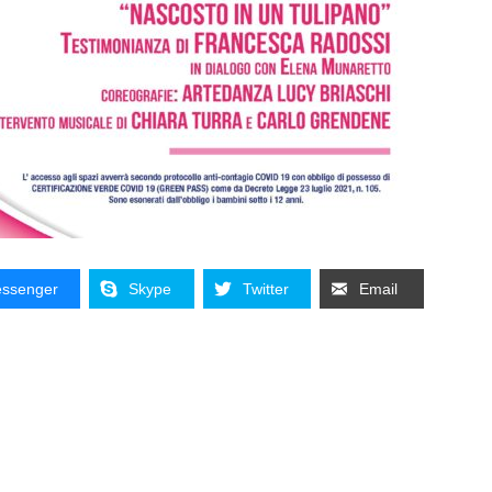
ssenger
Skype
Twitter
Email