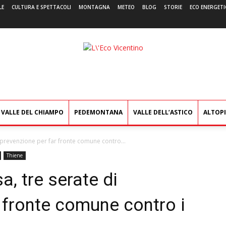
LE
CULTURA E SPETTACOLI
MONTAGNA
METEO
BLOG
STORIE
ECO ENERGETI
L'Eco
Vicentino
VALLE DEL CHIAMPO
PEDEMONTANA
VALLE DELL’ASTICO
ALTOP
 prevenzione per far fronte comune contro...
Thiene
, tre serate di
 fronte comune contro i