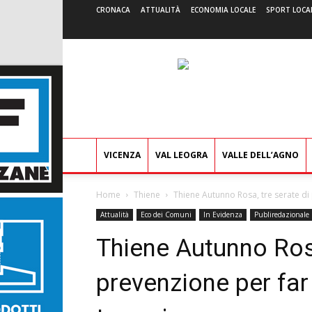
CRONACA
ATTUALITÀ
ECONOMIA LOCALE
SPORT LOCA
VICENZA
VAL LEOGRA
VALLE DELL’AGNO
Home
Thiene
Thiene Autunno Rosa, tre serate di
Attualità
Eco dei Comuni
In Evidenza
Publiredazionale
Thiene Autunno Rosa
prevenzione per far