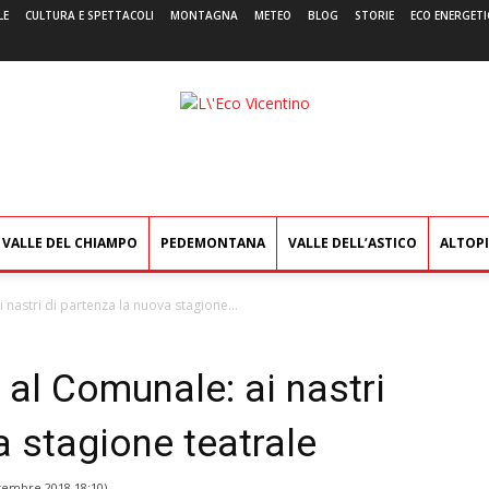
LE
CULTURA E SPETTACOLI
MONTAGNA
METEO
BLOG
STORIE
ECO ENERGETI
L'Eco
Vicentino
VALLE DEL CHIAMPO
PEDEMONTANA
VALLE DELL’ASTICO
ALTOP
 nastri di partenza la nuova stagione...
 al Comunale: ai nastri
a stagione teatrale
tembre 2018 18:10
)