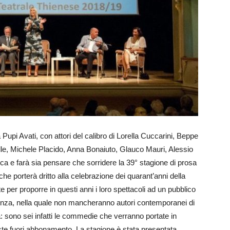
pi Avati, con attori del calibro di Lorella Cuccarini, Beppe
alle, Michele Placido, Anna Bonaiuto, Glauco Mauri, Alessio
ca e farà sia pensare che sorridere la 39° stagione di prosa
he porterà dritto alla celebrazione dei quarant’anni della
er proporre in questi anni i loro spettacoli ad un pubblico
rtenza, nella quale non mancheranno autori contemporanei di
a: sono sei infatti le commedie che verranno portate in
ste fuori abbonamento. La stagione è stata presentata