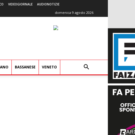
CO
VIDEOGIORNALE
AUDIONOTIZIE
domenica 9 agosto 2026
IANO
BASSANESE
VENETO