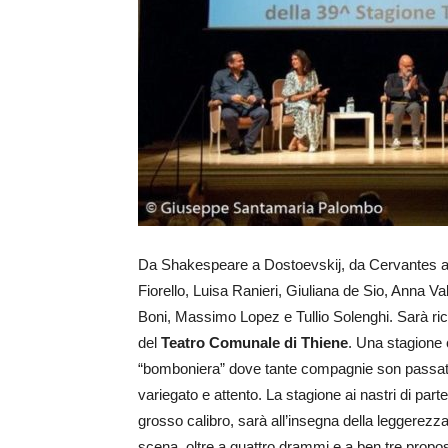
Da Shakespeare a Dostoevskij, da Cervantes a Pu
Fiorello, Luisa Ranieri, Giuliana de Sio, Anna V
Boni, Massimo Lopez e Tullio Solenghi. Sarà ric
del
Teatro Comunale di Thiene
. Una stagione c
“bomboniera” dove tante compagnie son passate p
variegato e attento. La stagione ai nastri di pa
grosso calibro, sarà all’insegna della leggerezz
scena, oltre a quattro drammi e a ben tre propo