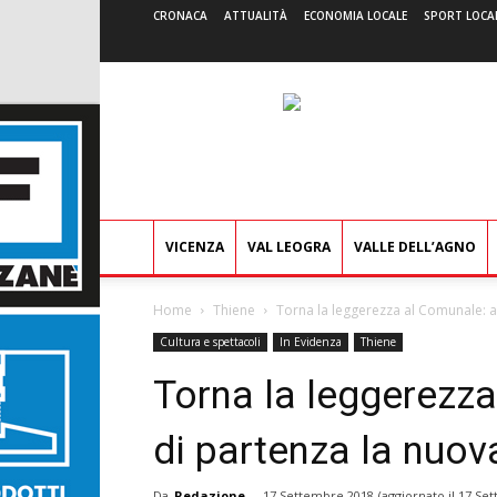
CRONACA
ATTUALITÀ
ECONOMIA LOCALE
SPORT LOCA
VICENZA
VAL LEOGRA
VALLE DELL’AGNO
Home
Thiene
Torna la leggerezza al Comunale: ai
Cultura e spettacoli
In Evidenza
Thiene
Torna la leggerezza
di partenza la nuov
Da
Redazione
-
17 Settembre 2018
(aggiornato il
17 Set