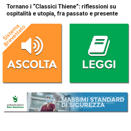
Tornano i “Classici Thiene”: riflessioni su
ospitalità e utopia, fra passato e presente
Home
Thiene
Cultura e spettacoli
Eco dei Comuni
In Evidenza
Notizie dai Comuni
Publiredazionale
Thiene
Tornano i “Classici Thiene”:
riflessioni su ospitalità e
utopia, fra passato e
presente
Da
Redazione
23 Gennaio 2020
(aggiornato il
23 Gennaio 2020 12:14
)