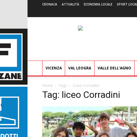
CRONACA
ATTUALITÀ
ECONOMIA LOCALE
SPORT LOCA
VICENZA
VAL LEOGRA
VALLE DELL’AGNO
Home
Tags
Liceo Corradini
Tag: liceo Corradini