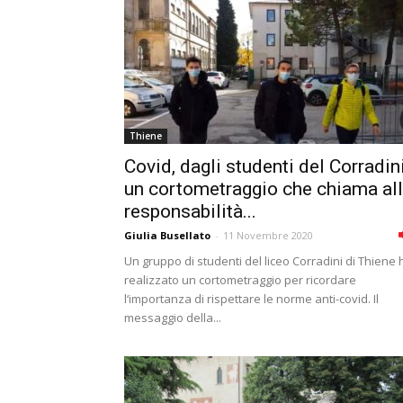
Thiene
Covid, dagli studenti del Corradin
un cortometraggio che chiama al
responsabilità...
Giulia Busellato
-
11 Novembre 2020
Un gruppo di studenti del liceo Corradini di Thiene 
realizzato un cortometraggio per ricordare
l‘importanza di rispettare le norme anti-covid. Il
messaggio della...