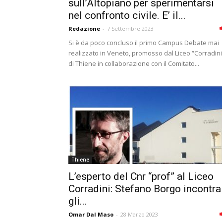
sull’Altopiano per sperimentarsi
nel confronto civile. E’ il...
Redazione
-
7 Settembre 2023
Si è da poco concluso il primo Campus Debate mai
realizzato in Veneto, promosso dal Liceo “Corradini
di Thiene in collaborazione con il Comitato...
Thiene
L’esperto del Cnr “prof” al Liceo
Corradini: Stefano Borgo incontra
gli...
Omar Dal Maso
-
28 Marzo 2023