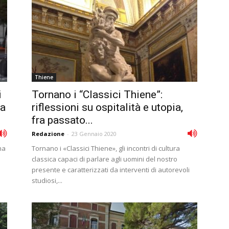
Thiene
i
Tornano i “Classici Thiene”:
la
riflessioni su ospitalità e utopia,
fra passato...
Redazione
-
23 Gennaio 2020
ha
Tornano i «Classici Thiene», gli incontri di cultura
classica capaci di parlare agli uomini del nostro
presente e caratterizzati da interventi di autorevoli
studiosi,...