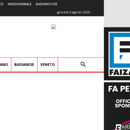
CO
VIDEOGIORNALE
AUDIONOTIZIE
giovedì 6 agosto 2026
IANO
BASSANESE
VENETO