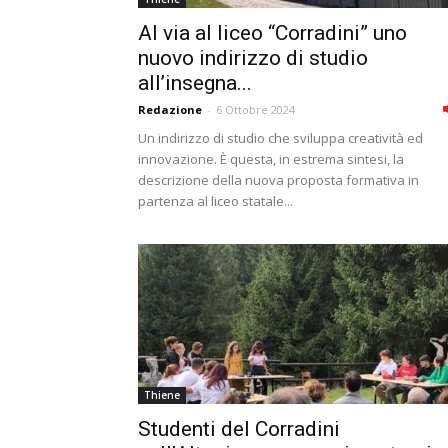
Al via al liceo “Corradini” uno
nuovo indirizzo di studio
all’insegna...
Redazione
-
6 Ottobre 2024
Un indirizzo di studio che sviluppa creatività ed
innovazione. È questa, in estrema sintesi, la
descrizione della nuova proposta formativa in
partenza al liceo statale...
Thiene
Studenti del Corradini