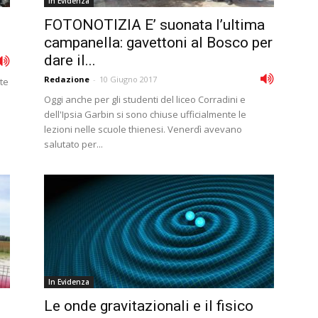
In Evidenza
FOTONOTIZIA E’ suonata l’ultima
campanella: gavettoni al Bosco per
dare il...
Redazione
-
10 Giugno 2017
te
Oggi anche per gli studenti del liceo Corradini e
dell'Ipsia Garbin si sono chiuse ufficialmente le
lezioni nelle scuole thienesi. Venerdì avevano
salutato per...
In Evidenza
Le onde gravitazionali e il fisico