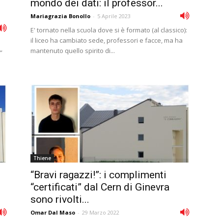
mondo dei dati: il professor...
Mariagrazia Bonollo
-
5 Aprile 2023
E' tornato nella scuola dove si è formato (al classico):
il liceo ha cambiato sede, professori e facce, ma ha
mantenuto quello spirito di...
”
Thiene
“Bravi ragazzi!”: i complimenti
“certificati” dal Cern di Ginevra
sono rivolti...
Omar Dal Maso
-
29 Marzo 2022