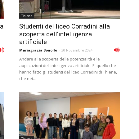
Thiene
la
Studenti del liceo Corradini alla
scoperta dell’intelligenza
artificiale
Mariagrazia Bonollo
-
30 Novembre 2024
Andare alla scoperta delle potenzialità e le
applicazioni dell'intelligenza artificiale. E' quello che
hanno fatto gli studenti del liceo Corradini di Thiene,
che nei...
Thiene