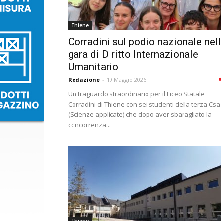
Thiene
Corradini sul podio nazionale nel
gara di Diritto Internazionale
Umanitario
Redazione
-
19 Maggio 2026
Un traguardo straordinario per il Liceo Statale
Corradini di Thiene con sei studenti della terza Csa
(Scienze applicate) che dopo aver sbaragliato la
concorrenza...
Thiene