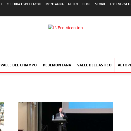
LE
CULTURA E SPETTACOLI
MONTAGNA
METEO
BLOG
STORIE
ECO ENERGETI
L'Eco
Vicentino
VALLE DEL CHIAMPO
PEDEMONTANA
VALLE DELL’ASTICO
ALTOP