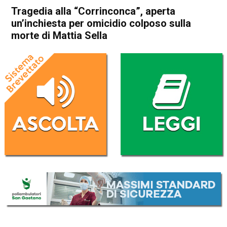
Tragedia alla “Corrinconca”, aperta
un’inchiesta per omicidio colposo sulla
morte di Mattia Sella
Home
Thiene
Cronaca
In Evidenza
Thiene
Tragedia alla “Corrinconca”,
aperta un’inchiesta per
omicidio colposo sulla morte
di Mattia Sella
Da
Gabriele Silvestri
28 Agosto 2025
(aggiornato il
28 Agosto 2025 15:50
)