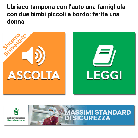
Ubriaco tampona con l’auto una famigliola
con due bimbi piccoli a bordo: ferita una
donna
Home
Thiene
Cronaca
In Evidenza
Thiene
Ubriaco tampona con l’auto
una famigliola con due bimbi
piccoli a bordo: ferita una
donna
Da
Redazione
18 Ottobre 2020
(aggiornato il
18 Ottobre 2020 22:34
)