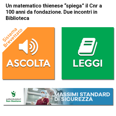
Un matematico thienese “spiega” il Cnr a
100 anni da fondazione. Due incontri in
Biblioteca
Home
Thiene
Cultura e spettacoli
Eco dei Comuni
In Evidenza
Publiredazionale
Thiene
Un matematico thienese
“spiega” il Cnr a 100 anni da
fondazione. Due incontri in
Biblioteca
Da
Omar Dal Maso
11 Febbraio 2023
(aggiornato il
11 Febbraio 2023 16:56
)