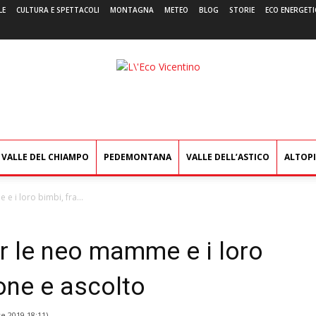
LE
CULTURA E SPETTACOLI
MONTAGNA
METEO
BLOG
STORIE
ECO ENERGETI
L'Eco
Vicentino
VALLE DEL CHIAMPO
PEDEMONTANA
VALLE DELL’ASTICO
ALTOP
 i loro bimbi, fra...
r le neo mamme e i loro
ione e ascolto
e 2019 18:11
)