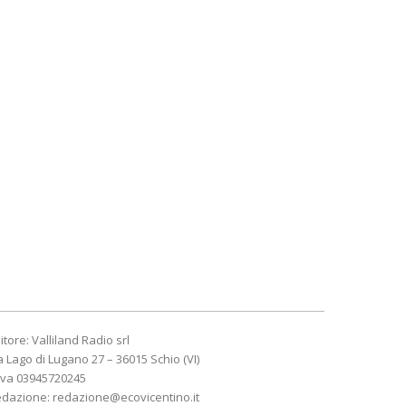
itore: Valliland Radio srl
a Lago di Lugano 27 – 36015 Schio (VI)
Iva 03945720245
edazione:
redazione@ecovicentino.it