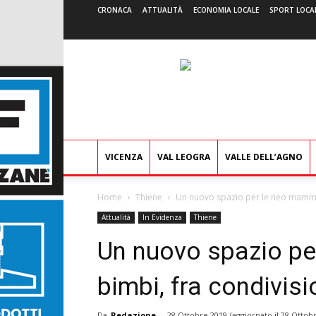
CRONACA
ATTUALITÀ
ECONOMIA LOCALE
SPORT LOCA
VICENZA
VAL LEOGRA
VALLE DELL’AGNO
Home
Thiene
Un nuovo spazio per le neo mamme e
Attualità
In Evidenza
Thiene
Un nuovo spazio pe
bimbi, fra condivis
Da
Redazione
-
28 Ottobre 2019
(aggiornato il
28 Ottobr