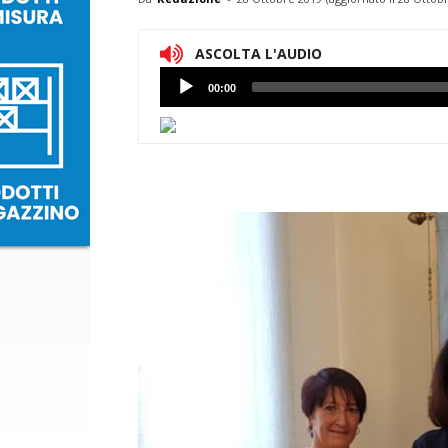
ASCOLTA L'AUDIO
Lettore
00:00
Audio