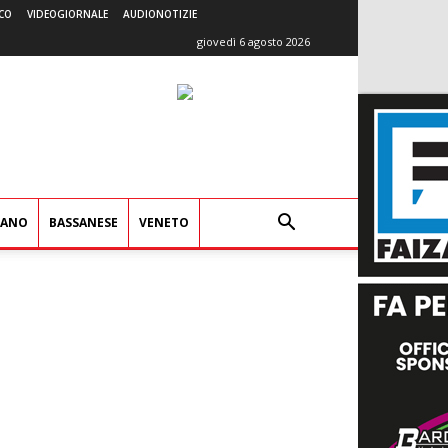
CO
VIDEOGIORNALE
AUDIONOTIZIE
giovedì 6 agosto 2026
IANO
BASSANESE
VENETO