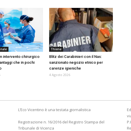
onale
Thiene
n intervento chirurgico
Blitz dei Carabinieri con il Nas:
 vantaggi che in pochi
sanzionato negozio etnico per
o
carenze igieniche
6
4 Agosto 2026
L’Eco Vicentino è una testata giornalistica
Ed
vi
Registrazione n. 16/2016 del Registro Stampa del
P.
Tribunale di Vicenza
R