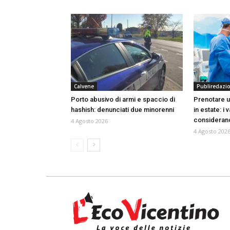
Calvene
Publiredazi
Porto abusivo di armi e spaccio di
Prenotare u
hashish: denunciati due minorenni
in estate: i
consideran
4 Agosto 2026
4 Agosto 202