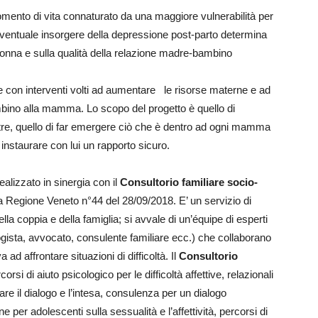
omento di vita connaturato da una maggiore vulnerabilità per
l’eventuale insorgere della depressione post-parto determina
onna e sulla qualità della relazione madre-bambino
one con interventi volti ad aumentare le risorse materne e ad
mbino alla mamma. Lo scopo del progetto è quello di
noltre, quello di far emergere ciò che è dentro ad ogni mamma
 instaurare con lui un rapporto sicuro.
ealizzato in sinergia con il
Consultorio familiare socio-
lla Regione Veneto n°44 del 28/09/2018. E’ un servizio di
la coppia e della famiglia; si avvale di un’équipe di esperti
ogista, avvocato, consulente familiare ecc.) che collaborano
a ad affrontare situazioni di difficoltà. Il
Consultorio
corsi di aiuto psicologico per le difficoltà affettive, relazionali
are il dialogo e l’intesa, consulenza per un dialogo
one per adolescenti sulla sessualità e l’affettività, percorsi di