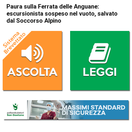
Paura sulla Ferrata delle Anguane:
escursionista sospeso nel vuoto, salvato
dal Soccorso Alpino
Home
Thiene
Valdastico
Cronaca
In Evidenza
Thiene
Valdastico
Paura sulla Ferrata delle
Anguane: escursionista
sospeso nel vuoto, salvato
dal Soccorso Alpino
Da
Redazione
25 Agosto 2025
(aggiornato il
25 Agosto 2025 19:08
)