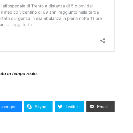
nato in tempo reale.
ssenger
Skype
Twitter
Email