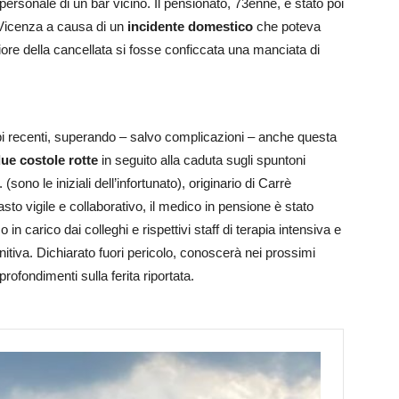
e personale di un bar vicino. Il pensionato, 73enne, è stato poi
 Vicenza a causa di un
incidente domestico
che poteva
riore della cancellata si fosse conficcata una manciata di
empi recenti, superando – salvo complicazioni – anche questa
ue costole rotte
in seguito alla caduta sugli spuntoni
(sono le iniziali dell’infortunato), originario di Carrè
to vigile e collaborativo, il medico in pensione è stato
 carico dai colleghi e rispettivi staff di terapia intensiva e
initiva. Dichiarato fuori pericolo, conoscerà nei prossimi
profondimenti sulla ferita riportata.