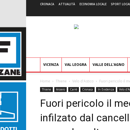
CRONACA
ATTUALITÀ
ECONOMIA LOCALE
SPORT LOCA
VICENZA
VAL LEOGRA
VALLE DELL’AGNO
Home
Thiene
Velo d'Astico
Fuori pericolo il m
Thiene
Arsiero
Carrè
Cronaca
In Evidenza
Velo d'A
Fuori pericolo il m
infilzato dal cancel