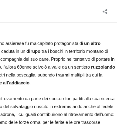
adino arsierese fu malcapitato protagonista di
un altro
la caduta in un
dirupo
tra i boschi in territorio montano di
 compagnia del suo cane. Proprio nel tentativo di portare in
, l’allora 69enne scivolò a valle da un sentiero
ruzzolando
etri nella boscaglia, subendo
traumi
multipli tra cui la
e all’addiaccio
.
ritrovamento da parte dei soccorritori partiti alla sua ricerca
to del salvataggio riuscito in extremis andò anche al fedele
rone, i cui guaiti contribuirono al ritrovamento dell’uomo:
emo delle forze ormai per le ferite e le ore trascorse