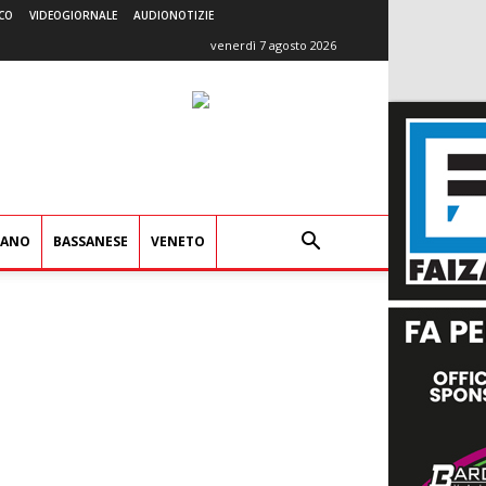
CO
VIDEOGIORNALE
AUDIONOTIZIE
venerdì 7 agosto 2026
IANO
BASSANESE
VENETO