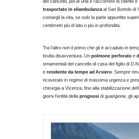
del cancello, poi le urla e l’accorrere di cliente 
trasportato in eliambulanza
al San Bortolo di
costargli la vita, se solo la parte appuntita supe
centimetri più di lato o più in profondità.
Tra l’altro non il primo che gli è accaduto in t
brutta disavventura. Un
polmone
perforato
e
d
ornamentali del cancello di casa del figlio di D.N. 
e
residente da tempo ad Arsiero
. Sempre rimas
ricoverato in regime di massima urgenza e preso in
chirurgia a Vicenza, fino alla stabilizzazione def
giorni l’entità della
prognosi
di guarigione, gli ap