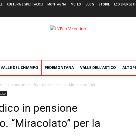
LE
CULTURA E SPETTACOLI
MONTAGNA
METEO
BLOG
STORIE
ECO ENERGETI
L'Eco
Vicentino
VALLE DEL CHIAMPO
PEDEMONTANA
VALLE DELL’ASTICO
ALTOP
edico in pensione infilzato dal cancello. “Miracolato” per la...
stico
edico in pensione
lo. “Miracolato” per la