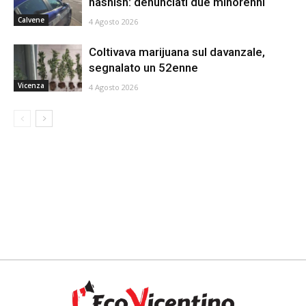
hashish: denunciati due minorenni
Calvene
4 Agosto 2026
Coltivava marijuana sul davanzale,
segnalato un 52enne
Vicenza
4 Agosto 2026