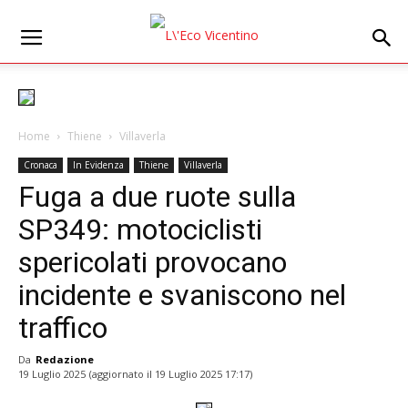
Home
Thiene
Villaverla
Cronaca
In Evidenza
Thiene
Villaverla
Fuga a due ruote sulla
SP349: motociclisti
spericolati provocano
incidente e svaniscono nel
traffico
Da
Redazione
19 Luglio 2025
(aggiornato il
19 Luglio 2025 17:17
)