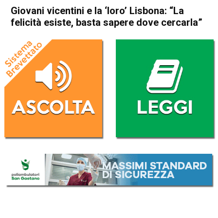
Giovani vicentini e la ‘loro’ Lisbona: “La
felicità esiste, basta sapere dove cercarla”
Home
Thiene
Zanè
Attualità
In Evidenza
Vicenza
Thiene
Zanè
Giovani vicentini e la ‘loro’
Lisbona: “La felicità esiste,
basta sapere dove cercarla”
Da
Marco Zorzi
22 Agosto 2023
(aggiornato il
23 Agosto 2023 7:50
)
ASCOLTA L'AUDIO