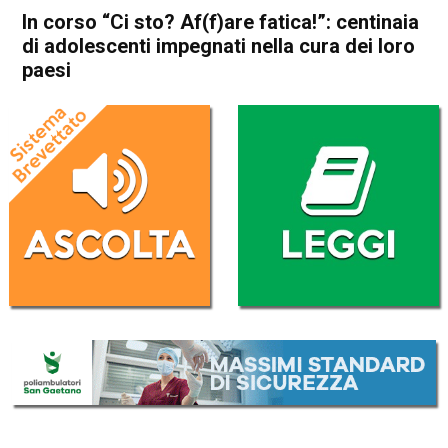
In corso “Ci sto? Af(f)are fatica!”: centinaia
di adolescenti impegnati nella cura dei loro
paesi
Home
Attualità
Attualità
Thiene
Breganze
Caltrano
Carrè
Chiuppano
Fara Vicentino
In Evidenza
Schio
Malo
Marano Vicentino
Piovene Rocchette
San Vito di Leguzzano
Santorso
Sarcedo
Zanè
Zugliano
In corso “Ci sto? Af(f)are
fatica!”: centinaia di
adolescenti impegnati nella
cura dei loro paesi
Da
Redazione
17 Luglio 2025
(aggiornato il
17 Luglio 2025 11:42
)