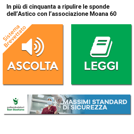
In più di cinquanta a ripulire le sponde
dell’Astico con l’associazione Moana 60
Home
Thiene
Zugliano
Attualità
Thiene
Fara Vicentino
In Evidenza
Lugo di Vicenza
Zugliano
In più di cinquanta a ripulire le
sponde dell’Astico con
l’associazione Moana 60
Da
Redazione
8 Dicembre 2021
(aggiornato il
8 Dicembre 2021 12:07
)