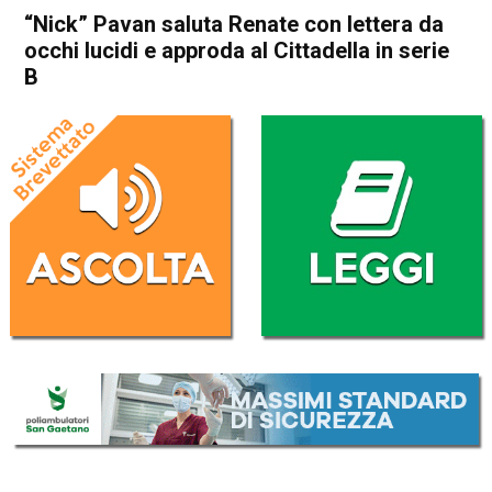
“Nick” Pavan saluta Renate con lettera da
occhi lucidi e approda al Cittadella in serie
B
Home
Thiene
Zugliano
In Evidenza
Sport locale
Thiene
Zugliano
“Nick” Pavan saluta Renate
con lettera da occhi lucidi e
approda al Cittadella in serie
B
Da
Omar Dal Maso
10 Agosto 2019
(aggiornato il
10 Agosto 2019 14:47
)