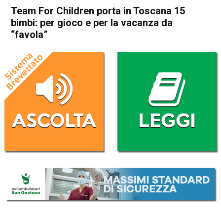
Team For Children porta in Toscana 15
bimbi: per gioco e per la vacanza da
“favola”
Home
Vicenza
Attualità
In Evidenza
Vicenza
Team For Children porta in
Toscana 15 bimbi: per gioco
e per la vacanza da “favola”
Da
Omar Dal Maso
10 Agosto 2019
(aggiornato il
10 Agosto 2019 14:52
)
ASCOLTA L'AUDIO