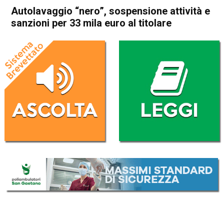
Autolavaggio “nero”, sospensione attività e
sanzioni per 33 mila euro al titolare
Home
Valdagno
Castelgomberto
Valdagno
Castelgomberto
Cronaca
In Evidenza
Autolavaggio “nero”,
sospensione attività e
sanzioni per 33 mila euro al
titolare
Da
Omar Dal Maso
1 Marzo 2025
(aggiornato il
1 Marzo 2025 23:32
)