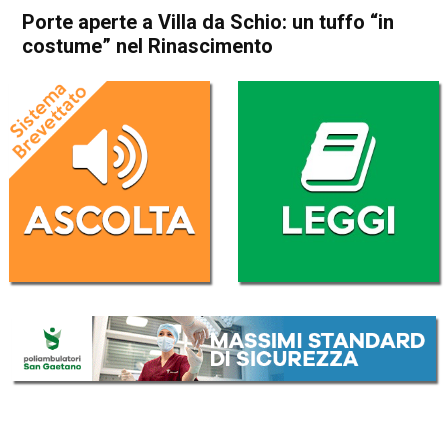
Porte aperte a Villa da Schio: un tuffo “in
costume” nel Rinascimento
Home
Valdagno
Castelgomberto
Valdagno
Castelgomberto
Cultura e spettacoli
In Evidenza
Porte aperte a Villa da Schio:
un tuffo “in costume” nel
Rinascimento
Da
Redazione
8 Aprile 2022
(aggiornato il
8 Aprile 2022 12:59
)
ASCOLTA L'AUDIO