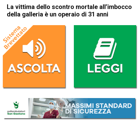
La vittima dello scontro mortale all’imbocco
della galleria è un operaio di 31 anni
Home
Valdagno
Cornedo Vicentino
Valdagno
Castelgomberto
Cornedo Vicentino
Cronaca
In Evidenza
La vittima dello scontro
mortale all’imbocco della
galleria è un operaio di 31
anni
Da
Omar Dal Maso
17 Marzo 2022
(aggiornato il
17 Marzo 2022 18:07
)