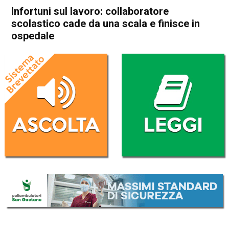
Infortuni sul lavoro: collaboratore
scolastico cade da una scala e finisce in
ospedale
Home
Vicenza
Sandrigo
Cronaca
In Evidenza
Vicenza
Sandrigo
Infortuni sul lavoro:
collaboratore scolastico cade
da una scala e finisce in
ospedale
Da
Omar Dal Maso
13 Giugno 2025
(aggiornato il
13 Giugno 2025 17:42
)