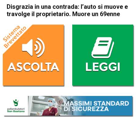
Disgrazia in una contrada: l’auto si muove e
travolge il proprietario. Muore un 69enne
Home
Valdagno
Cronaca
In Evidenza
Valdagno
Disgrazia in una contrada:
l’auto si muove e travolge il
proprietario. Muore un
69enne
Da
Omar Dal Maso
13 Gennaio 2021
(aggiornato il
14 Gennaio 2021 0:17
)