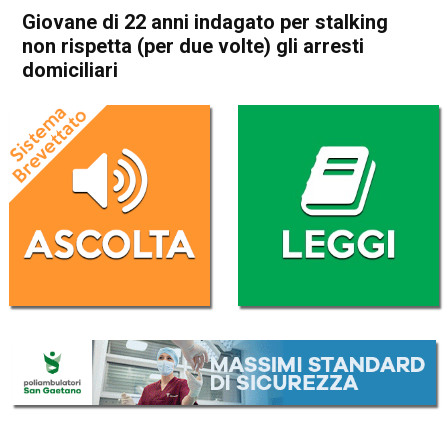
Giovane di 22 anni indagato per stalking
non rispetta (per due volte) gli arresti
domiciliari
Home
Valdagno
Cronaca
In Evidenza
Valdagno
Giovane di 22 anni indagato
per stalking non rispetta (per
due volte) gli arresti
domiciliari
Da
Omar Dal Maso
15 Ottobre 2022
(aggiornato il
15 Ottobre 2022 22:52
)