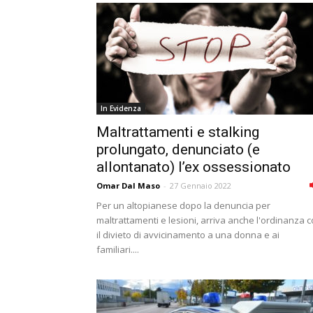
In Evidenza
Maltrattamenti e stalking
prolungato, denunciato (e
allontanato) l’ex ossessionato
Omar Dal Maso
-
27 Gennaio 2022
Per un altopianese dopo la denuncia per
maltrattamenti e lesioni, arriva anche l'ordinanza 
il divieto di avvicinamento a una donna e ai
familiari....