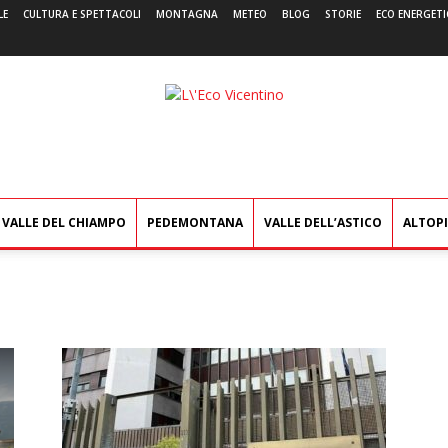
LE
CULTURA E SPETTACOLI
MONTAGNA
METEO
BLOG
STORIE
ECO ENERGETI
L'Eco
Vicentino
VALLE DEL CHIAMPO
PEDEMONTANA
VALLE DELL’ASTICO
ALTOP