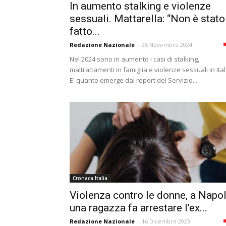
In aumento stalking e violenze
sessuali. Mattarella: “Non è stato
fatto...
Redazione Nazionale
-
25 Novembre 2024
Nel 2024 sono in aumento i casi di stalking,
maltrattamenti in famiglia e violenze sessuali in Ital
E' quanto emerge dal report del Servizio...
Cronaca Italia
Violenza contro le donne, a Napol
una ragazza fa arrestare l’ex...
Redazione Nazionale
-
16 Dicembre 2023