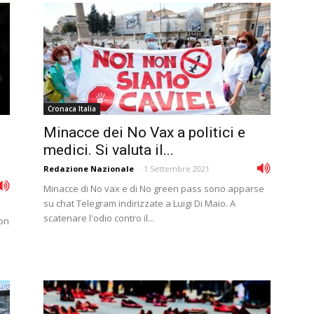
Cronaca Italia
Minacce dei No Vax a politici e
medici. Si valuta il...
Redazione Nazionale
-
1 Settembre 2021
Minacce di No vax e di No green pass sono apparse
su chat Telegram indirizzate a Luigi Di Maio. A
scatenare l'odio contro il...
con