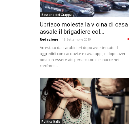
Bassano del Grappa
Ubriaco molesta la vicina di casa
assale il brigadiere col...
Redazione
-
19 Settembre 2019
Arrestato dai carabinieri dopo aver tentato di
aggredirli con cacciavite e cavatappi, e dopo aver
posto in essere atti persecutori e minacce nei
confronti...
Politica Italia