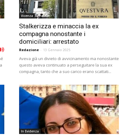
Vicenza
Stalkerizza e minaccia la ex
compagna nonostante i
domiciliari: arrestato
Redazione
-
13 Gennaio 2025
hé
Aveva già un divieto di avvicinamento ma nonostante
na
questo aveva continuato a perseguitare la sua ex
compagna, tanto che a suo carico erano scattati...
In Evidenza