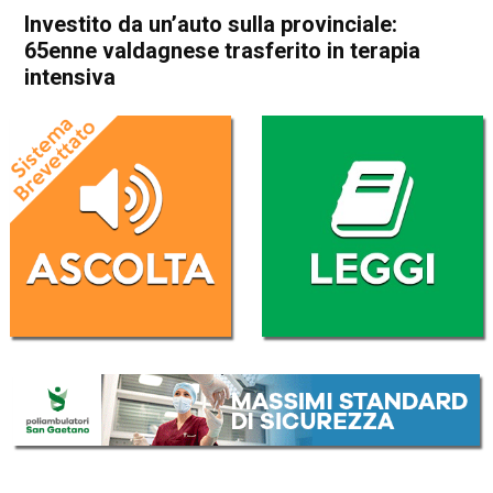
Investito da un’auto sulla provinciale:
65enne valdagnese trasferito in terapia
intensiva
Home
Valdagno
Cronaca
In Evidenza
Valdagno
Investito da un’auto sulla
provinciale: 65enne
valdagnese trasferito in
terapia intensiva
Da
Omar Dal Maso
13 Gennaio 2025
(aggiornato il
13 Gennaio 2025 19:27
)