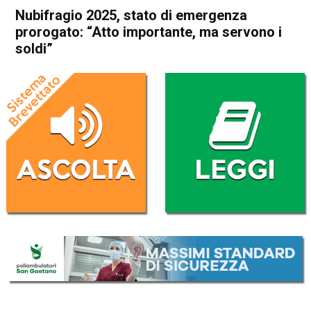
Nubifragio 2025, stato di emergenza
prorogato: “Atto importante, ma servono i
soldi”
Home
Valdagno
Attualità
In Evidenza
Valdagno
Nubifragio 2025, stato di
emergenza prorogato: “Atto
importante, ma servono i
soldi”
Da
Redazione
23 Giugno 2026
(aggiornato il
24 Giugno 2026 15:07
)