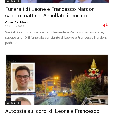
Valdagno
Funerali di Leone e Francesco Nardon
sabato mattina. Annullato il corteo...
Omar Dal Maso
-
24 Aprile 2025
Sarà il Duomo dedicato a San Clemente a Valdagno ad ospitare,
sabato alle 10, il funerale congiunto di Leone e Francesco Nardon,
padre e...
Valdagno
Autopsia sui corpi di Leone e Francesco