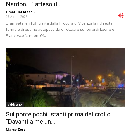
Nardon. E’ atteso il...
Omar Dal Maso
-
23 Aprile 2025
E' arrivata ieri l'ufficialità dalla Procura di Vicenza la richiesta
formale di esame autoptico da effettuare sui corpi di Leone e
Francesco Nardon, 64...
Valdagno
Sul ponte pochi istanti prima del crollo:
“Davanti a me un...
Marco Zorzi
-