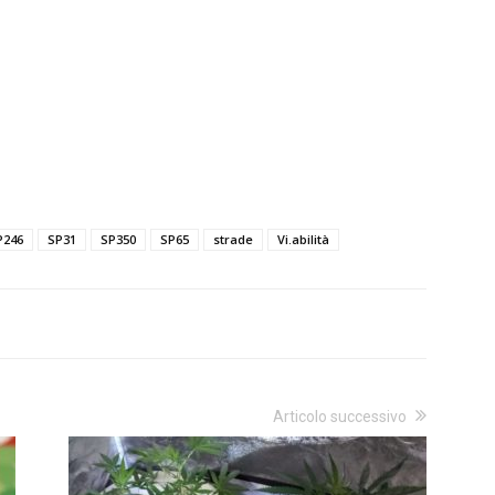
P246
SP31
SP350
SP65
strade
Vi.abilità
Articolo successivo