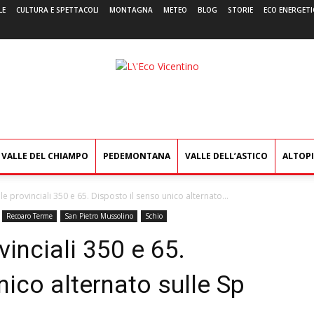
LE
CULTURA E SPETTACOLI
MONTAGNA
METEO
BLOG
STORIE
ECO ENERGETI
L'Eco
Vicentino
VALLE DEL CHIAMPO
PEDEMONTANA
VALLE DELL’ASTICO
ALTOP
le provinciali 350 e 65. Disposto il senso unico alternato...
Recoaro Terme
San Pietro Mussolino
Schio
vinciali 350 e 65.
nico alternato sulle Sp