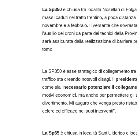
La Sp350
è chiusa tra località Nosellari di Folg
massi caduti nel tratto trentino, a
poca distanza 
novembre e a febbraio.
Il versante che sovrasta
l’ausilio dei droni da parte dei tecnici della Pr
sarà assicurata dalla realizzazione di barriere
tomo.
La
SP350 è asse strategico di collegamento tra l
traffico
sta
creando notevoli disagi. Il
president
come sia “
necessario potenziare il collegame
motivi economici, ma anche per permettere gli spo
divertimento. Mi auguro che venga presto ristabil
celere ed efficace nei suoi interventi”.
La Sp65
è chiusa in località Sant’Ulderico e lo