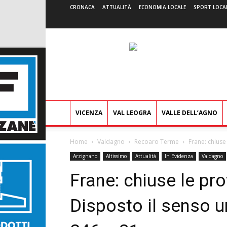
CRONACA
ATTUALITÀ
ECONOMIA LOCALE
SPORT LOCA
VICENZA
VAL LEOGRA
VALLE DELL’AGNO
Home
Valdagno
Recoaro Terme
Frane: chiuse 
Arzignano
Altissimo
Attualità
In Evidenza
Valdagno
Frane: chiuse le pro
Disposto il senso u