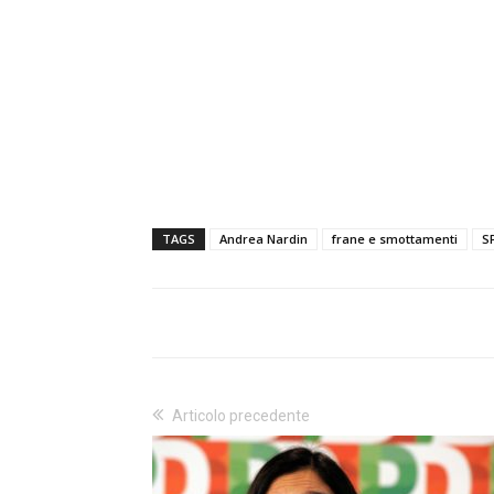
TAGS
Andrea Nardin
frane e smottamenti
S
Articolo precedente