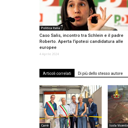
Politica Italia
Caso Salis, incontro tra Schlein e il padre
Roberto. Aperta l’ipotesi candidatura alle
europee
4 Aprile 2024
Articoli correlati
Di più dello stesso autore
Carrè
Isola Vicenti