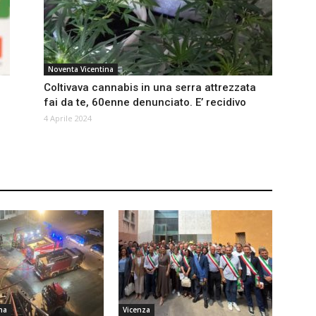
Noventa Vicentina
Coltivava cannabis in una serra attrezzata
fai da te, 60enne denunciato. E’ recidivo
4 Aprile 2024
na
Vicenza