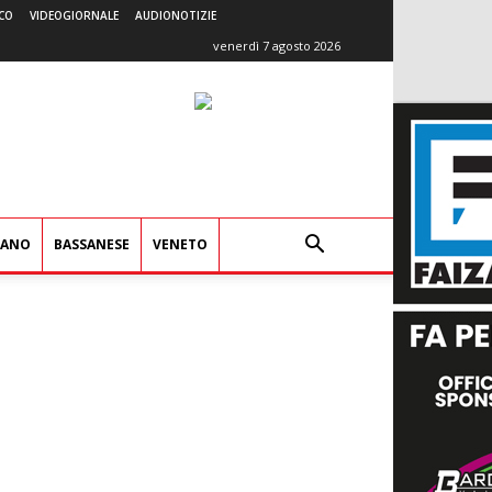
CO
VIDEOGIORNALE
AUDIONOTIZIE
venerdì 7 agosto 2026
IANO
BASSANESE
VENETO