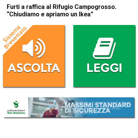
Furti a raffica al Rifugio Campogrosso.
“Chiudiamo e apriamo un Ikea”
Home
Valdagno
Recoaro Terme
Attualità
In Evidenza
Montagna
Valdagno
Recoaro Terme
Furti a raffica al Rifugio
Campogrosso. “Chiudiamo e
apriamo un Ikea”
Da
Federico Pozzer
14 Settembre 2017
(aggiornato il
15 Settembre 2017 14:51
)
ASCOLTA L'AUDIO