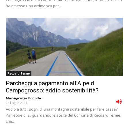
ha emesso una ordinanza per...
Recoaro Terme
Parcheggi a pagamento all’Alpe di
Campogrosso: addio sostenibilità?
Mariagrazia Bonollo
-
22 Luglio 2021
Addio a tutti i sogni di una montagna sostenibile per fare cassa?
Parrebbe di si, guardando le scelte del Comune di Recoaro Terme,
che...