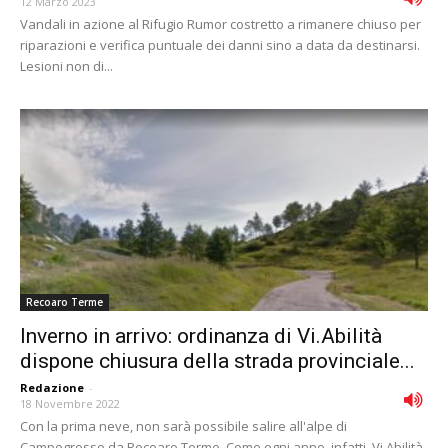
12 Marzo 2023
Vandali in azione al Rifugio Rumor costretto a rimanere chiuso per
riparazioni e verifica puntuale dei danni sino a data da destinarsi.
Lesioni non di...
Recoaro Terme
Inverno in arrivo: ordinanza di Vi.Abilità
dispone chiusura della strada provinciale...
Redazione
-
18 Novembre 2022
Con la prima neve, non sarà possibile salire all'alpe di
Campogrosso da Recoaro Terme. Come ogni anno, infatti, Vi.Abilità