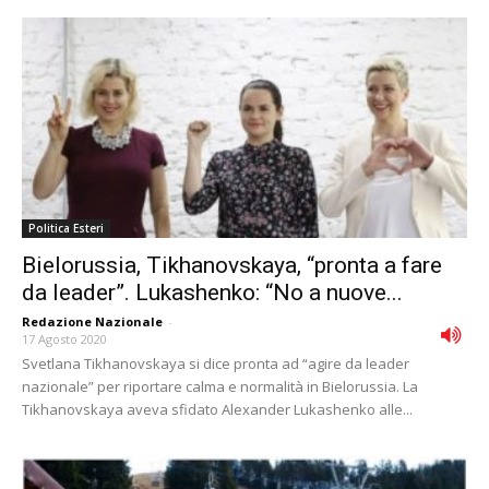
Politica Esteri
Bielorussia, Tikhanovskaya, “pronta a fare
da leader”. Lukashenko: “No a nuove...
Redazione Nazionale
-
17 Agosto 2020
Svetlana Tikhanovskaya si dice pronta ad “agire da leader
nazionale” per riportare calma e normalità in Bielorussia. La
Tikhanovskaya aveva sfidato Alexander Lukashenko alle...