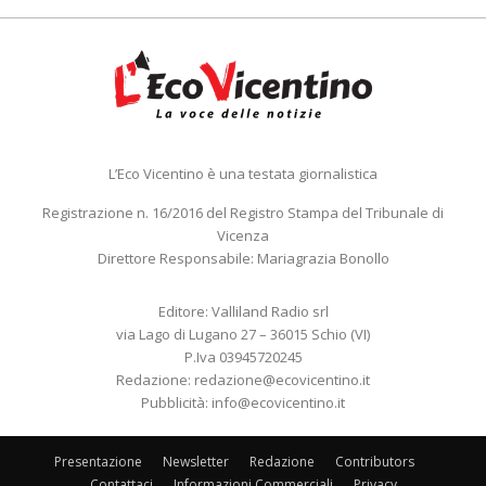
L’Eco Vicentino è una testata giornalistica
Registrazione n. 16/2016 del Registro Stampa del Tribunale di
Vicenza
Direttore Responsabile: Mariagrazia Bonollo
Editore: Valliland Radio srl
via Lago di Lugano 27 – 36015 Schio (VI)
P.Iva 03945720245
Redazione:
redazione@ecovicentino.it
Pubblicità:
info@ecovicentino.it
Presentazione
Newsletter
Redazione
Contributors
Contattaci
Informazioni Commerciali
Privacy