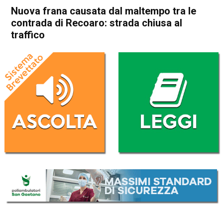
Nuova frana causata dal maltempo tra le
contrada di Recoaro: strada chiusa al
traffico
Home
Valdagno
Recoaro Terme
Cronaca
In Evidenza
Valdagno
Recoaro Terme
Nuova frana causata dal
maltempo tra le contrada di
Recoaro: strada chiusa al
traffico
Da
Omar Dal Maso
2 Aprile 2024
(aggiornato il
2 Aprile 2024 13:57
)