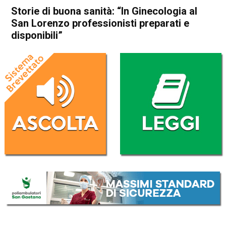
Storie di buona sanità: “In Ginecologia al
San Lorenzo professionisti preparati e
disponibili”
Home
Valdagno
Attualità
In Evidenza
Storie
Valdagno
Storie di buona sanità: “In
Ginecologia al San Lorenzo
professionisti preparati e
disponibili”
Da
Redazione
7 Novembre 2019
(aggiornato il
7 Novembre 2019 14:13
)