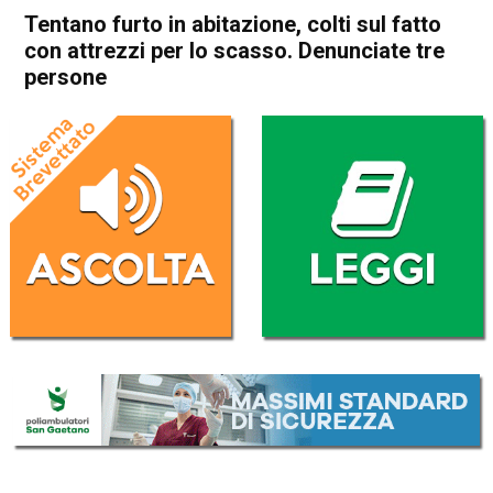
Tentano furto in abitazione, colti sul fatto
con attrezzi per lo scasso. Denunciate tre
persone
Home
Valdagno
Cronaca
In Evidenza
Valdagno
Tentano furto in abitazione,
colti sul fatto con attrezzi per
lo scasso. Denunciate tre
persone
Da
Enrico Pigato
9 Gennaio 2022
(aggiornato il
10 Gennaio 2022 11:52
)