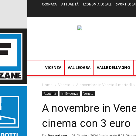
CRONACA
ATTUALITÀ
ECONOMIA LOCALE
SPORT LOCA
VICENZA
VAL LEOGRA
VALLE DELL’AGNO
Home
Veneto
A novembre in Veneto il martedì si 
Attualità
In Evidenza
Veneto
A novembre in Venet
cinema con 3 euro
Da
Redazione
-
28 Ottobre 2024
(aggiornato il
28 Ottobr