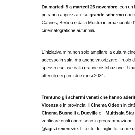
Da martedì 5 a martedì 26 novembre
, con un
potranno apprezzare su
grande schermo
opere 
Cannes, Berlino e dalla Mostra internazionale d
cinematografiche autunnali.
L’iniziativa mira non solo ampliare la cultura cine
accesso in sala, ma anche valorizzare il ruolo d
spesso escluse dalla grande distribuzione. Una str
ottenuti nei primi due mesi 2024.
Trentuno gli schermi veneti che hanno aderit
Vicenza
e in provincia: il
Cinema Odeon
in città
Cinema Busnelli
a
Dueville
e il
Multisala Star
verificare quali opere sono in programmazione s
@agis.trevenezie
. Il costo del biglietto, come 