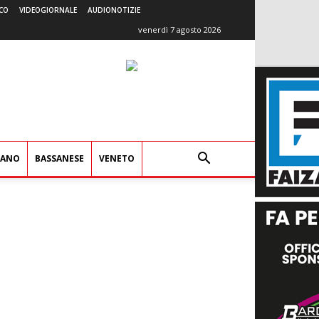
CO
VIDEOGIORNALE
AUDIONOTIZIE
venerdì 7 agosto 2026
IANO
BASSANESE
VENETO