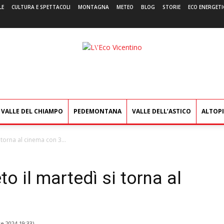
LE
CULTURA E SPETTACOLI
MONTAGNA
METEO
BLOG
STORIE
ECO ENERGETI
L'Eco
Vicentino
VALLE DEL CHIAMPO
PEDEMONTANA
VALLE DELL’ASTICO
ALTOP
torna al cinema con 3...
o il martedì si torna al
e 2024 19:33
)