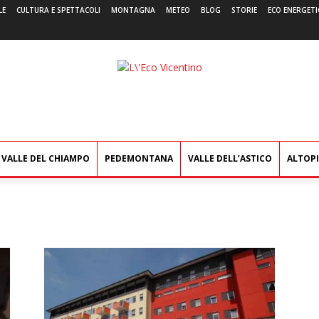
LE
CULTURA E SPETTACOLI
MONTAGNA
METEO
BLOG
STORIE
ECO ENERGETI
L'Eco
Vicentino
VALLE DEL CHIAMPO
PEDEMONTANA
VALLE DELL’ASTICO
ALTOP