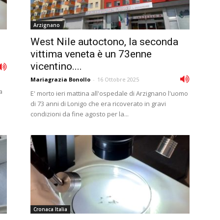
Arzignano
West Nile autoctono, la seconda
vittima veneta è un 73enne
vicentino....
Mariagrazia Bonollo
-
16 Ottobre 2025
a
E' morto ieri mattina all'ospedale di Arzignano l'uomo
di 73 anni di Lonigo che era ricoverato in gravi
condizioni da fine agosto per la...
Cronaca Italia