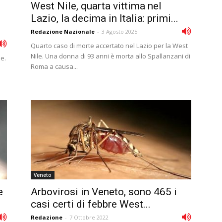
West Nile, quarta vittima nel
Lazio, la decima in Italia: primi...
Redazione Nazionale
-
3 Agosto 2025
Quarto caso di morte accertato nel Lazio per la West
Nile. Una donna di 93 anni è morta allo Spallanzani di
e.
Roma a causa...
Veneto
e
Arbovirosi in Veneto, sono 465 i
casi certi di febbre West...
Redazione
-
7 Ottobre 2022