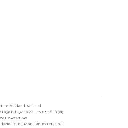
itore: Valliland Radio srl
a Lago di Lugano 27 – 36015 Schio (VI)
Iva 03945720245
edazione:
redazione@ecovicentino.it