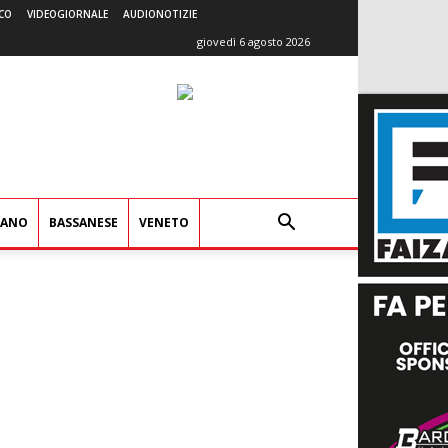
CO
VIDEOGIORNALE
AUDIONOTIZIE
giovedì 6 agosto 2026
IANO
BASSANESE
VENETO