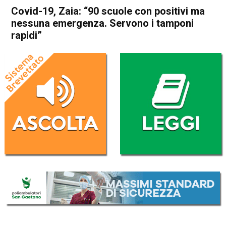
Covid-19, Zaia: “90 scuole con positivi ma
nessuna emergenza. Servono i tamponi
rapidi”
Home
Veneto
Cronaca
In Evidenza
Veneto
Covid-19, Zaia: “90 scuole
con positivi ma nessuna
emergenza. Servono i
tamponi rapidi”
Da
Redazione
28 Settembre 2020
(aggiornato il
28 Settembre 2020 19:45
)