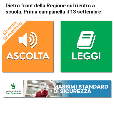
Dietro front della Regione sul rientro a
scuola. Prima campanella il 13 settembre
Home
Veneto
Attualità
In Evidenza
Veneto
Dietro front della Regione sul
rientro a scuola. Prima
campanella il 13 settembre
Da
Omar Dal Maso
6 Luglio 2021
(aggiornato il
6 Luglio 2021 19:18
)
ASCOLTA L'AUDIO