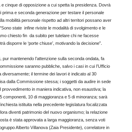
e cinque di opposizione a cui spetta la presidenza. Dovrà
di di prima e seconda generazione per testare il personale
alla mobilità personale rispetto ad altri territori possano aver
“Sono state infine riviste le modalità di svolgimento e le
o chiesto fin da subito per tutelare chi ne facesse
otrà disporre le ‘porte chiuse’, motivando la decisione”.
i, pur mantenendo l’attenzione sulla seconda ondata, fa
Commissione saranno pubbliche, salvo i casi in cui l’Ufficio
diversamente; il termine dei lavori è indicato al 30
sa dalla Commissione stessa; i soggetti da audire in sede
 provvedimento in maniera indicativa, non esaustiva; la
15 componenti, 10 di maggioranza e 5 di minoranza; sarà
nchiesta istituita nella precedente legislatura focalizzata
llora diventi patrimonio del nuovo organismo; la relazione
Proposta è stata approvata a larga maggioranza, senza voti
ogruppo Alberto Villanova (Zaia Presidente), correlatore in