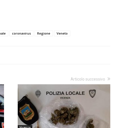
nale
coronavirus
Regione
Veneto
Articolo successivo
Vicenza