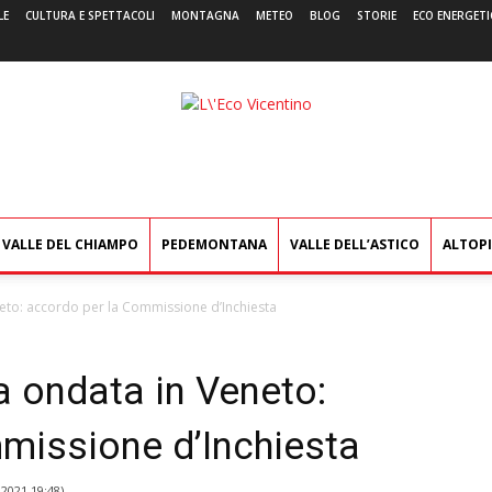
LE
CULTURA E SPETTACOLI
MONTAGNA
METEO
BLOG
STORIE
ECO ENERGETI
L'Eco
Vicentino
VALLE DEL CHIAMPO
PEDEMONTANA
VALLE DELL’ASTICO
ALTOP
eto: accordo per la Commissione d’Inchiesta
 ondata in Veneto:
missione d’Inchiesta
2021 19:48
)