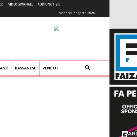
CO
VIDEOGIORNALE
AUDIONOTIZIE
venerdì 7 agosto 2026
IANO
BASSANESE
VENETO