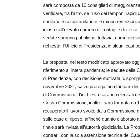
sarà composta da 10 consiglieri di maggioranza 
verificare, tra l’altro, se l’uso dei tamponi rapi
sanitario e sociosanitario e le minori restrizioni 
inciso sull’elevato numero di contagi e decessi. 
sedute saranno pubbliche: tuttavia, come avevam
richiesta, l’Ufficio di Presidenza in alcuni casi p
La proposta, nel testo modificato approvato ogg
riferimento all’intera pandemia; le sedute della 
di Presidenza, con decisione motivata, disponga 
novembre 2021, salvo proroga ‘una tantum’ deci
di Commissione d’inchiesta saranno elencati nel
stessa Commissione, inoltre, sarà formata da 
recuperato il lavoro svolto dalla Commissione d’i
sulle case di riposo, affinché quanto elaborato a
finale sarà inviata all’autorità giudiziaria. La 
contrari, con la sola astensione tecnica del Cap