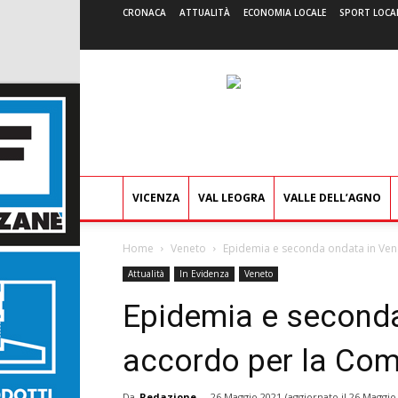
CRONACA
ATTUALITÀ
ECONOMIA LOCALE
SPORT LOCA
VICENZA
VAL LEOGRA
VALLE DELL’AGNO
Home
Veneto
Epidemia e seconda ondata in Ven
Attualità
In Evidenza
Veneto
Epidemia e seconda
accordo per la Com
Da
Redazione
-
26 Maggio 2021
(aggiornato il
26 Maggio 