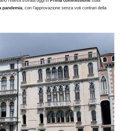
no l’intesa trovata oggi in
Prima commissione
sulla
la pandemia
, con l’approvazione senza voti contrari della