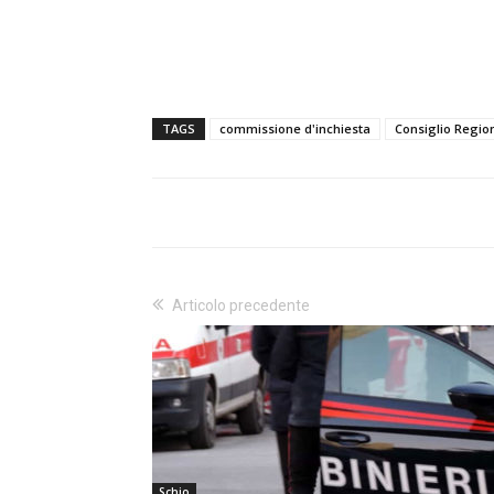
TAGS
commissione d'inchiesta
Consiglio Regio
Articolo precedente
Schio