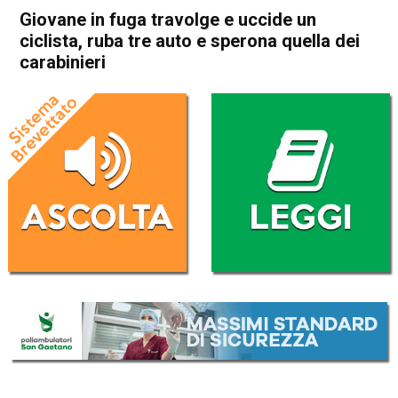
Giovane in fuga travolge e uccide un
ciclista, ruba tre auto e sperona quella dei
carabinieri
Home
Veneto
Cronaca
In Evidenza
Veneto
Giovane in fuga travolge e
uccide un ciclista, ruba tre
auto e sperona quella dei
carabinieri
Da
Redazione
1 Ottobre 2022
(aggiornato il
1 Ottobre 2022 21:57
)