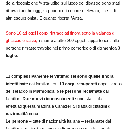
della ricognizione ‘vista-udito’ sul luogo del disastro sono stati
ritrovati anche oggi, seppur non in numero elevato, i resti di
altri escursionisti. È quanto riporta l’Ansa.
Sono 10 ad oggi i corpi rintracciati finora sotto la valanga di
ghiaccio e sassi,
insieme a oltre 200 oggetti appartenenti alle
persone rimaste travolte nel primo pomeriggio di
domenica 3
luglio
.
11 complessivamente le vittime
:
sei sono quelle finora
identificate
dai familiari tra i
10 corpi recuperati
dopo il crollo
del seracco in Marmolada,
5 le persone reclamate
dai
familiari.
Due nuovi riconoscimenti
sono stati, infatti,
effettuati questa mattina a Canazei. Si tratta di cittadini di
nazionalità ceca
.
Le
persone
– tutte di nazionalità italiana –
reclamate
dai
familiari che risultano ancora
disperse
sono attualmente