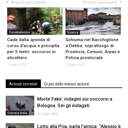
Articolo precedente
Articolo successivo
Torrebelvicino
Vicenza
Cade dalla sponda di
Schiuma nel Bacchiglione
corso d’acqua e precipita
a Debba: sopralluogo di
per 5 metri: soccorso in
Provincia, Comuni, Arpav e
elicottero
Polizia provinciale
7 Luglio 2022
7 Luglio 2022
Articoli correlati
Di più dello stesso autore
Morte Fakir: indagini sui soccorsi a
Bologna. Sei gli indagati
Cronaca Italia
20 Luglio 2026
Lutto alla Pria, parla l’amica: “Alessio è