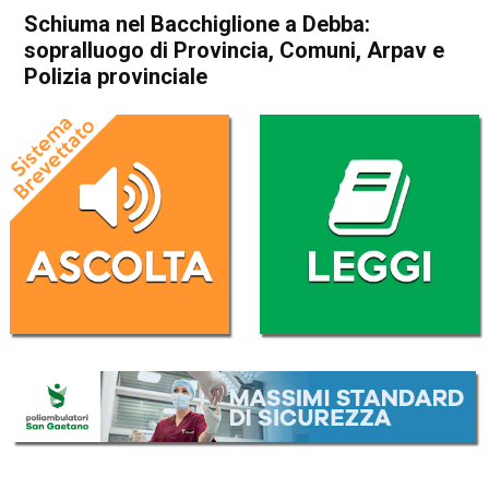
Schiuma nel Bacchiglione a Debba:
sopralluogo di Provincia, Comuni, Arpav e
Polizia provinciale
Home
Vicenza
Cronaca
In Evidenza
Vicenza
Schiuma nel Bacchiglione a
Debba: sopralluogo di
Provincia, Comuni, Arpav e
Polizia provinciale
Da
Redazione
7 Luglio 2022
(aggiornato il
8 Luglio 2022 12:38
)