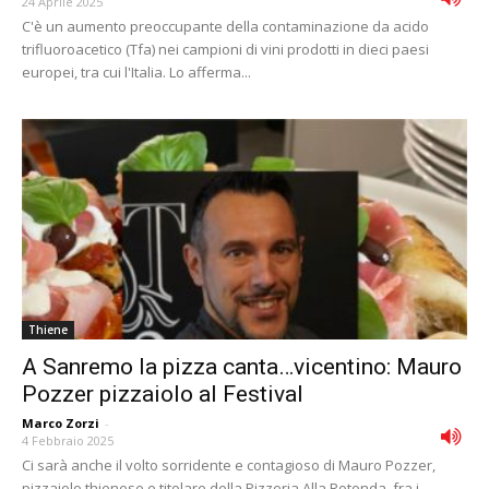
24 Aprile 2025
C'è un aumento preoccupante della contaminazione da acido
trifluoroacetico (Tfa) nei campioni di vini prodotti in dieci paesi
europei, tra cui l'Italia. Lo afferma...
Thiene
A Sanremo la pizza canta…vicentino: Mauro
Pozzer pizzaiolo al Festival
Marco Zorzi
-
4 Febbraio 2025
Ci sarà anche il volto sorridente e contagioso di Mauro Pozzer,
pizzaiolo thienese e titolare della Pizzeria Alla Rotonda, fra i