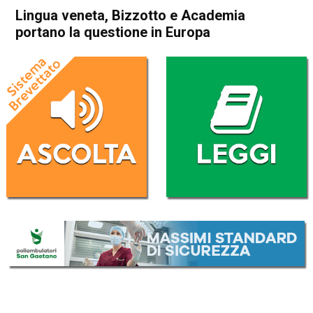
Lingua veneta, Bizzotto e Academia
portano la questione in Europa
Home
Veneto
Attualità
In Evidenza
Veneto
Lingua veneta, Bizzotto e
Academia portano la
questione in Europa
Da
Redazione
27 Aprile 2018
(aggiornato il
28 Aprile 2018 18:45
)
ASCOLTA L'AUDIO