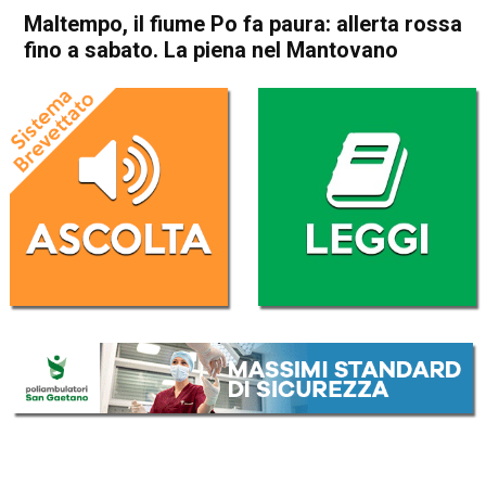
Maltempo, il fiume Po fa paura: allerta rossa
fino a sabato. La piena nel Mantovano
Home
Veneto
Cronaca
In Evidenza
Veneto
Maltempo, il fiume Po fa
paura: allerta rossa fino a
sabato. La piena nel
Mantovano
Da
Redazione
27 Novembre 2019
(aggiornato il
27 Novembre 2019 19:12
)