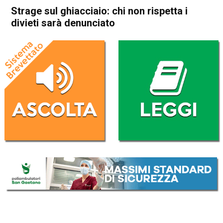
Strage sul ghiacciaio: chi non rispetta i
divieti sarà denunciato
Home
Veneto
Cronaca
In Evidenza
Veneto
Strage sul ghiacciaio: chi non
rispetta i divieti sarà
denunciato
Da
Redazione
6 Luglio 2022
(aggiornato il
7 Luglio 2022 12:17
)
ASCOLTA L'AUDIO