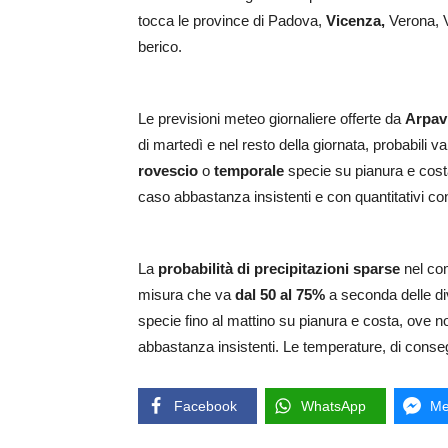
tocca le province di Padova,
Vicenza,
Verona, V
berico.
Le previsioni meteo giornaliere offerte da
Arpav
di martedì e nel resto della giornata, probabili v
rovescio
o
temporale
specie su pianura e costa
caso abbastanza insistenti e con quantitativi con
La
probabilità di precipitazioni sparse
nel co
misura che va
dal 50 al 75%
a seconda delle div
specie fino al mattino su pianura e costa, ove n
abbastanza insistenti. Le temperature, di conse
Facebook
WhatsApp
Me