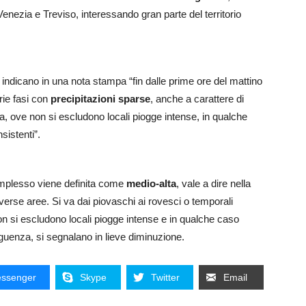
enezia e Treviso, interessando gran parte del territorio
indicano in una nota stampa “fin dalle prime ore del mattino
arie fasi con
precipitazioni sparse
, anche a carattere di
, ove non si escludono locali piogge intense, in qualche
sistenti”.
mplesso viene definita come
medio-alta
, vale a dire nella
erse aree. Si va dai piovaschi ai rovesci o temporali
on si escludono locali piogge intense e in qualche caso
guenza, si segnalano in lieve diminuzione.
ssenger
Skype
Twitter
Email