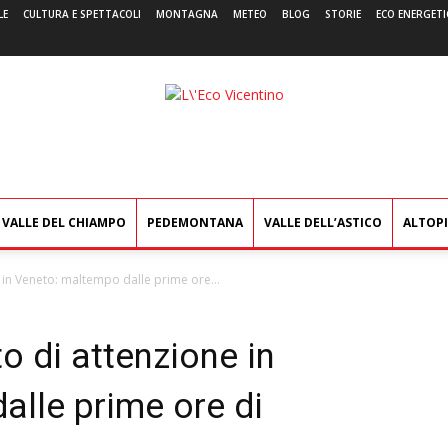
LE
CULTURA E SPETTACOLI
MONTAGNA
METEO
BLOG
STORIE
ECO ENERGETI
L'Eco
Vicentino
VALLE DEL CHIAMPO
PEDEMONTANA
VALLE DELL’ASTICO
ALTOP
e in Veneto: maltempo dalle prime ore...
o di attenzione in
alle prime ore di