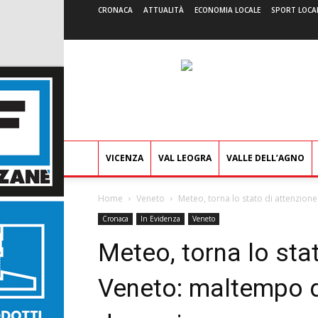
CRONACA
ATTUALITÀ
ECONOMIA LOCALE
SPORT LOCA
VICENZA
VAL LEOGRA
VALLE DELL’AGNO
Home
Veneto
Meteo, torna lo stato di attenzion
Cronaca
In Evidenza
Veneto
Meteo, torna lo stat
Veneto: maltempo d